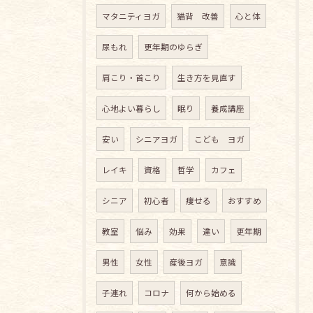
マタニティヨガ
猫背 改善
心と体
尿もれ
更年期のゆらぎ
肩こり・首こり
生き方を見直す
心地よい暮らし
眠り
養成講座
安い
シニアヨガ
こども ヨガ
レイキ
資格
哲学
カフェ
シニア
初心者
痩せる
おすすめ
教室
悩み
効果
違い
更年期
男性
女性
産後ヨガ
意識
子連れ
コロナ
何から始める