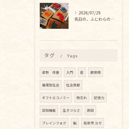
2026/07/29
先日の、ふじわらのうえん あいこちゃん主催の『アートとヨガの...
タグ
Tags
姿勢 改善
入門
症
膠原病
循環型社会
社会貢献
ギフトエコノミー
物忘れ
記憶力
認知機能
生きづらさ
原因
ブレインフォグ
脳
和泉市 ヨガ