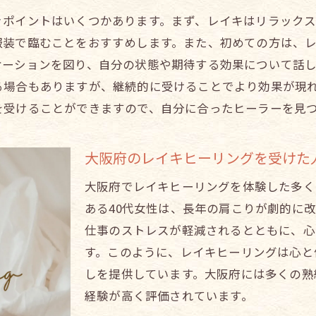
レイキ学習における注意点とアドバイス
きポイントはいくつかあります。まず、レイキはリラック
初めてのレイキ大阪府でのヒーリング体験入門
服装で臨むことをおすすめします。また、初めての方は、
初心者におすすめのレイキヒーリング
ケーションを図り、自分の状態や期待する効果について話
初めてのレイキヒーリング体験の準備
る場合もありますが、継続的に受けることでより効果が現
大阪府内の初心者向けレイキサロン
を受けることができますので、自分に合ったヒーラーを見
初めてのレイキヒーリングの感想と効果
レイキヒーリングの初心者向けセッション
大阪府のレイキヒーリングを受けた
初めてでも安心なレイキヒーリングを受ける方法
大阪府でレイキヒーリングを体験した多く
レイキヒーリング大阪府で平穏を取り戻す方法
ある40代女性は、長年の肩こりが劇的に改
レイキヒーリングで心の平穏を取り戻す
仕事のストレスが軽減されるとともに、心
大阪府でレイキヒーリングを受ける利点
す。このように、レイキヒーリングは心と
平穏をもたらすレイキヒーリングの技法
しを提供しています。大阪府には多くの熟
経験が高く評価されています。
心身のバランスを整えるレイキヒーリング