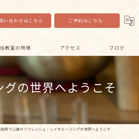
問い合わせはこちら
ご予約はこちら
当教室の特徴
アクセス
ブログ
イキ
コラム
ングの世界へようこそ
心者
ンライン
ニア
座
大阪府で心身のリフレッシュ！レイキヒーリングの世界へようこそ