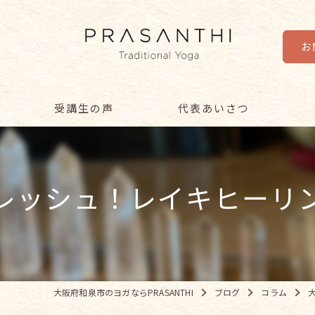
お
受講生の声
代表あいさつ
レ
レッシュ！レイキヒーリ
初
オ
シ
講
大阪府和泉市のヨガならPRASANTHI
ブログ
コラム