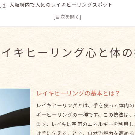
大阪府内で人気のレイキヒーリングスポット
レイキヒーリングが心と体に与える効果
レイキヒーリングを受ける前に知っておきたいこと
大阪府のレイキヒーリングを受けた人々の感想
レイキヒーリングのセッションの流れ
レイキヒーリング心と体の
レイキの力で大阪府のストレスから解放される方法
レイキとはどんなヒーリング法か
ストレス解消にレイキが役立つ理由
レイキヒーリングのセッションで期待できる効果
レイキヒーリングの基本とは？
大阪府でレイキヒーリングを体験するメリット
レイキヒーリングとは、手を使って体内の
レイキヒーリングで日々のストレスを軽減する方法
ギーヒーリングの一種です。この技法は、
レイキヒーリングを生活に取り入れるためのポイント
ます。レイキは宇宙のエネルギーを利用し
大阪府の熟練レイキヒーラーが教える心身のリフレッシュ
け手に伝えることで、自然治癒力を高める