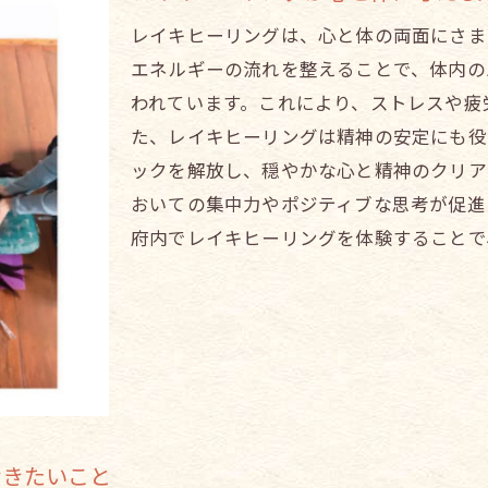
レイキで心と体を整える大阪府のおすすめヒーリングスポ
レイキヒーリングは、心と体の両面にさま
エネルギーの流れを整えることで、体内の
大阪府内のレイキヒーリングスポットの特徴
われています。これにより、ストレスや疲
各スポットの施術内容と料金比較
た、レイキヒーリングは精神の安定にも役
口コミで選ぶ大阪府のレイキヒーリングスポット
ックを解放し、穏やかな心と精神のクリア
レイキヒーリングスポットの選び方のポイント
おいての集中力やポジティブな思考が促進
初めての人におすすめのレイキヒーリングスポット
府内でレイキヒーリングを体験することで
大阪府でレイキを学ぶエネルギーヒーリングの基本
レイキを学ぶための基本的な知識
大阪府内のレイキスクールの紹介
初心者向けレイキ学習のステップ
レイキのエネルギーを感じ取る方法
レイキの基本技法とその実践
おきたいこと