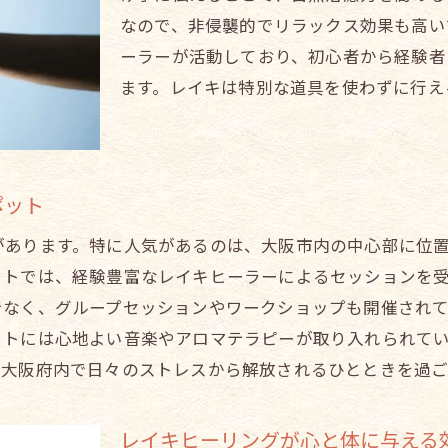
熟練レイキヒーラーの選び方
なので、非侵襲的でリラックス効果も高い
ーラーが活動しており、初心者から経験者
大阪府の人気レイキヒーラー紹介
ます。レイキは特別な道具を使わずに行え
熟練レイキヒーラーのセッション内容とは
レイキヒーラーとの信頼関係を築く方法
心身のリフレッシュに最適なレイキヒーリング
レイキヒーラーから学ぶセルフケアの方法
ポット
レイキヒーリングとは大阪府での体験談と効果
があります。特に人気があるのは、大阪市内の中心部に位
大阪府でのレイキヒーリング体験談
ットでは、経験豊富なレイキヒーラーによるセッションを
レイキヒーリングの具体的な効果とは？
でなく、グループセッションやワークショップも開催され
体験者が語るレイキヒーリングの魅力
ットには心地よい音楽やアロマテラピーが取り入れられて
、大阪府内で日々のストレスから解放されるひとときを過ご
大阪府内のレイキヒーリングサロンでの実践
レイキヒーリングの効果を高めるためのアドバイス
レイキヒーリングが心と体に与える
長期的なレイキヒーリングの効果