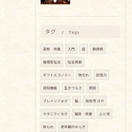
タグ
Tags
姿勢 改善
入門
症
膠原病
循環型社会
社会貢献
ギフトエコノミー
物忘れ
記憶力
認知機能
生きづらさ
原因
ブレインフォグ
脳
和泉市 ヨガ
マタニティヨガ
猫背 改善
心と体
尿もれ
更年期のゆらぎ