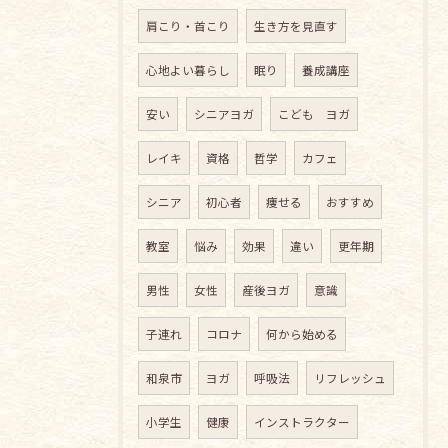
肩こり・首こり
生き方を見直す
心地よい暮らし
眠り
養成講座
安い
シニアヨガ
こども ヨガ
レイキ
資格
哲学
カフェ
シニア
初心者
痩せる
おすすめ
教室
悩み
効果
違い
更年期
男性
女性
産後ヨガ
意識
子連れ
コロナ
何から始める
和泉市
ヨガ
呼吸法
リフレッシュ
小学生
健康
インストラクター