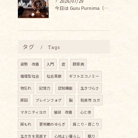
2026/07/29
今日は Guru Purnima（グル・プールニマ）。
タグ
Tags
姿勢 改善
入門
症
膠原病
循環型社会
社会貢献
ギフトエコノミー
物忘れ
記憶力
認知機能
生きづらさ
原因
ブレインフォグ
脳
和泉市 ヨガ
マタニティヨガ
猫背 改善
心と体
尿もれ
更年期のゆらぎ
肩こり・首こり
生き方を見直す
心地よい暮らし
眠り