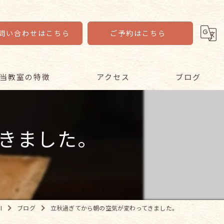
問い合わせはこちら
ご予約はこちら
当教室の特徴
アクセス
ブログ
イキ
コラム
きました。
心者
ンライン
ニア
座
I
ブログ
立秋過ぎてから朝の空気が変わってきました。