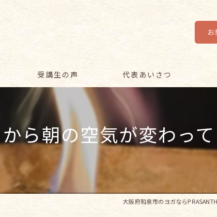
お
受講生の声
代表あいさつ
レ
てから朝の空気が変わって
初
オ
シ
講
大阪府和泉市のヨガならPRASANTH