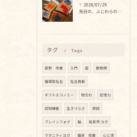
2026/07/29
先日の、ふじわらのうえん あいこちゃん主催の『アートとヨガの...
タグ
Tags
姿勢 改善
入門
症
膠原病
循環型社会
社会貢献
ギフトエコノミー
物忘れ
記憶力
認知機能
生きづらさ
原因
ブレインフォグ
脳
和泉市 ヨガ
マタニティヨガ
猫背 改善
心と体