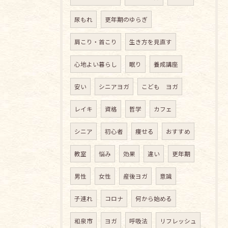
尿もれ
更年期のゆらぎ
肩こり・首こり
生き方を見直す
心地よい暮らし
眠り
養成講座
安い
シニアヨガ
こども ヨガ
レイキ
資格
哲学
カフェ
シニア
初心者
痩せる
おすすめ
教室
悩み
効果
違い
更年期
男性
女性
産後ヨガ
意識
子連れ
コロナ
何から始める
和泉市
ヨガ
呼吸法
リフレッシュ